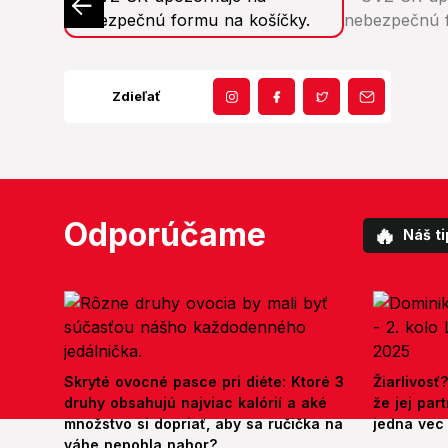
Zdieľať
Odporúčame
🔥
Náš ti
Skryté ovocné pasce pri diéte: Ktoré 3
Žiarlivosť
druhy obsahujú najviac kalórií a aké
že jej par
množstvo si dopriať, aby sa ručička na
jedna vec
váhe nepohla nahor?