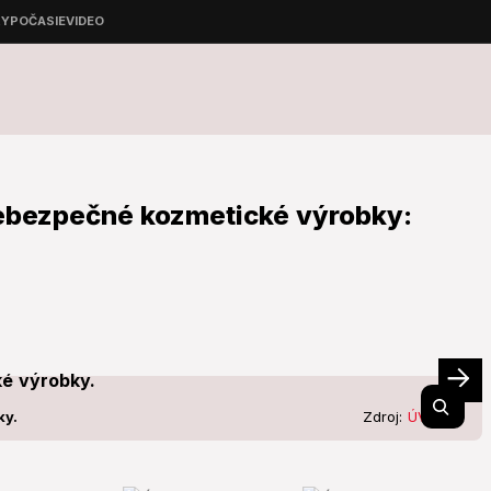
nebezpečné kozmetické výrobky:
ky.
Zdroj:
ÚVZ SR