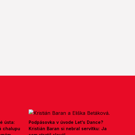
é ústa:
Podpásovka v úvode Let's Dance?
á chalupu
Kristián Baran si nebral servítku: Ja
nemám,
som stratil slová!