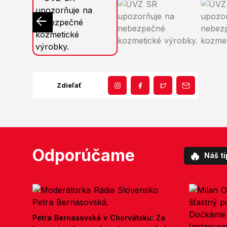
Zdieľať
Odporúčame
🔥
Náš ti
Petra Bernasovská v Chorvátsku: Za