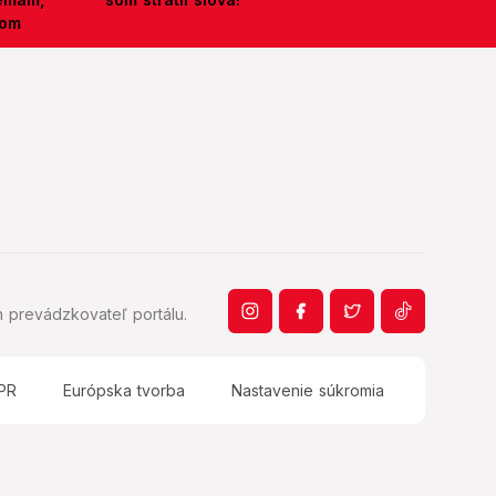
kom
 prevádzkovateľ portálu.
PR
Európska tvorba
Nastavenie súkromia