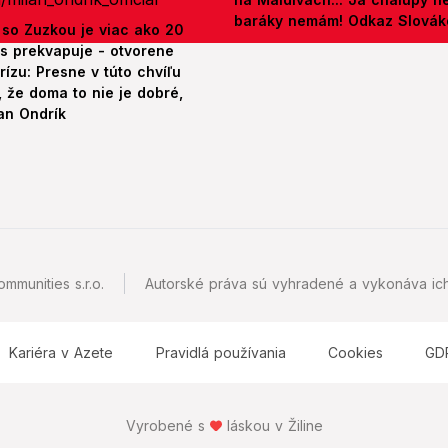
baráky nemám! Odkaz Slová
 so Zuzkou je viac ako 20
es prekvapuje - otvorene
rízu: Presne v túto chvíľu
 že doma to nie je dobré,
an Ondrík
mmunities s.r.o.
Autorské práva sú vyhradené a vykonáva ich
Kariéra v Azete
Pravidlá používania
Cookies
GD
Vyrobené s
láskou v Žiline