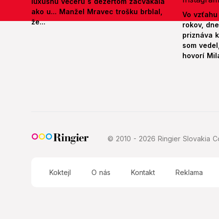
luxusnú večeru s dezertom zacvakala
ako u... Manžel Mravec trošku brblal,
Vo vzťahu
že...
rokov, dn
priznáva k
som vedel,
hovorí Mil
© 2010 - 2026 Ringier Slovakia Co
Koktejl
O nás
Kontakt
Reklama