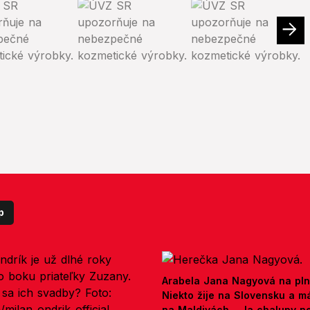
p
Arabela Jana Nagyová na pln
Niekto žije na Slovensku a m
na Maldivách... Ja chalupy 