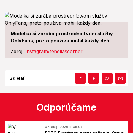
Modelka si zarába prostredníctvom služby
OnlyFans, preto používa mobil každý deň.
Zdroj:
Instagram/fenellascorner
Zdieľať
Odporúčame
07. aug. 2026 o 05:07
FOTO Extrémny obrat počasia: Oravu