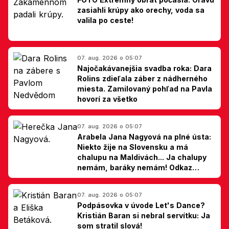
zasiahli krúpy ako orechy, voda sa
valila po ceste!
07. aug. 2026 o 05:07
Najočakávanejšia svadba roka: Dara
Rolins zdieľala záber z nádherného
miesta. Zamilovaný pohľad na Pavla
hovorí za všetko
07. aug. 2026 o 05:07
Arabela Jana Nagyová na plné ústa:
Niekto žije na Slovensku a má
chalupu na Maldivách... Ja chalupy
nemám, baráky nemám! Odkaz
Slovákom
07. aug. 2026 o 05:07
Podpásovka v úvode Let's Dance?
Kristián Baran si nebral servítku: Ja
som stratil slová!