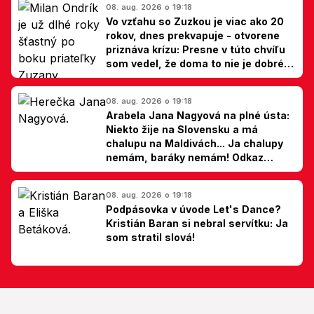
08. aug. 2026 o 19:18
Vo vzťahu so Zuzkou je viac ako 20
rokov, dnes prekvapuje - otvorene
priznáva krízu: Presne v túto chvíľu
som vedel, že doma to nie je dobré,
hovorí Milan Ondrík
08. aug. 2026 o 19:18
Arabela Jana Nagyová na plné ústa:
Niekto žije na Slovensku a má
chalupu na Maldivách... Ja chalupy
nemám, baráky nemám! Odkaz
Slovákom
08. aug. 2026 o 19:18
Podpásovka v úvode Let's Dance?
Kristián Baran si nebral servítku: Ja
som stratil slová!