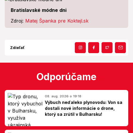
Bratislavské módne dni
Zdroj:
Matej Španka pre Koktejl.sk
Zdieľať
Odporúčame
08. aug. 2026 o 19:18
Výbuch neďaleko plynovodu: Von sa
dostali nové informácie o drone,
ktorý sa zrútil v Bulharsku!