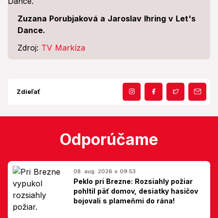
Zuzana Porubjaková a Jaroslav Ihring v Let's
Dance.
Zdroj:
TV Markíza
Zdieľať
Odporúčame
08. aug. 2026 o 09:53
Peklo pri Brezne: Rozsiahly požiar
pohltil päť domov, desiatky hasičov
bojovali s plameňmi do rána!