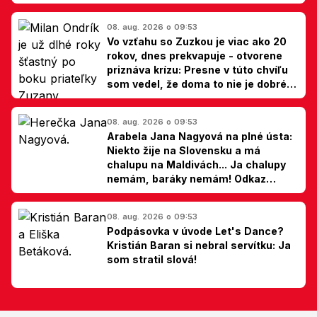
08. aug. 2026 o 09:53
Vo vzťahu so Zuzkou je viac ako 20
rokov, dnes prekvapuje - otvorene
priznáva krízu: Presne v túto chvíľu
som vedel, že doma to nie je dobré,
hovorí Milan Ondrík
08. aug. 2026 o 09:53
Arabela Jana Nagyová na plné ústa:
Niekto žije na Slovensku a má
chalupu na Maldivách... Ja chalupy
nemám, baráky nemám! Odkaz
Slovákom
08. aug. 2026 o 09:53
Podpásovka v úvode Let's Dance?
Kristián Baran si nebral servítku: Ja
som stratil slová!