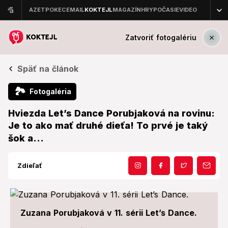
Zatvoriť fotogalériu
Späť na článok
🏞
Fotogaléria
Hviezda Let’s Dance Porubjaková na rovinu:
Je to ako mať druhé dieťa! To prvé je taký
šok a...
Zdieľať
Zuzana Porubjaková v 11. sérii Let’s Dance.