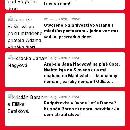
Lovestream!
09. aug. 2026 o 12:56
Otvorene o žiarlivosti vo vzťahu s
mladším partnerom - jedna vec mu
vadila, prezradila dnes
09. aug. 2026 o 12:56
Arabela Jana Nagyová na plné ústa:
Niekto žije na Slovensku a má
chalupu na Maldivách... Ja chalupy
nemám, baráky nemám! Odkaz
Slovákom
09. aug. 2026 o 12:56
Podpásovka v úvode Let's Dance?
Kristián Baran si nebral servítku: Ja
som stratil slová!