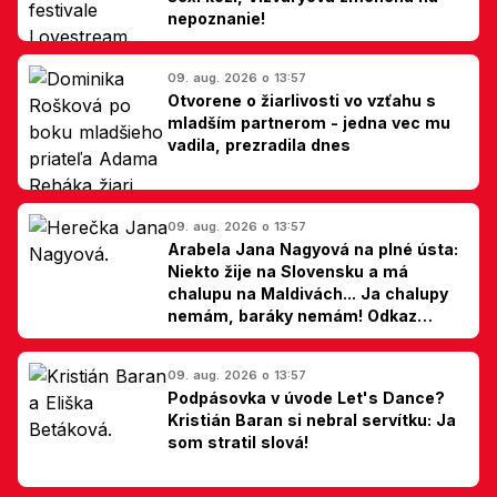
nepoznanie!
09. aug. 2026 o 13:57
Otvorene o žiarlivosti vo vzťahu s
mladším partnerom - jedna vec mu
vadila, prezradila dnes
09. aug. 2026 o 13:57
Arabela Jana Nagyová na plné ústa:
Niekto žije na Slovensku a má
chalupu na Maldivách... Ja chalupy
nemám, baráky nemám! Odkaz
Slovákom
09. aug. 2026 o 13:57
Podpásovka v úvode Let's Dance?
Kristián Baran si nebral servítku: Ja
som stratil slová!