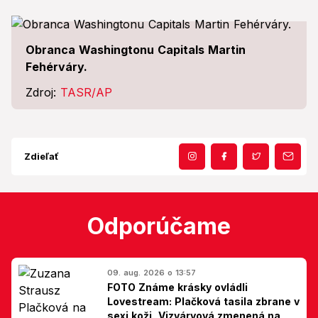
Obranca Washingtonu Capitals Martin
Fehérváry.
Zdroj:
TASR/AP
Zdieľať
Odporúčame
09. aug. 2026 o 13:57
FOTO Známe krásky ovládli
Lovestream: Plačková tasila zbrane v
sexi koži, Vizváryová zmenená na