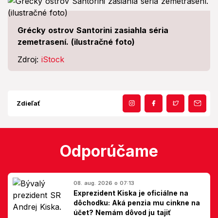
Grécky ostrov Santorini zasiahla séria
zemetrasení. (ilustračné foto)
Zdroj:
iStock
Zdieľať
Odporúčame
08. aug. 2026 o 07:13
Exprezident Kiska je oficiálne na
dôchodku: Aká penzia mu cinkne na
účet? Nemám dôvod ju tajiť