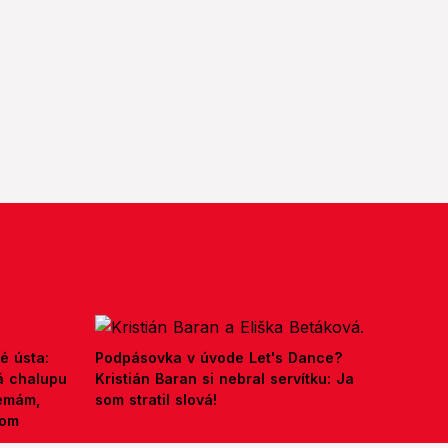
é ústa:
Podpásovka v úvode Let's Dance?
á chalupu
Kristián Baran si nebral servítku: Ja
nemám,
som stratil slová!
kom