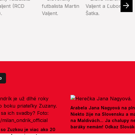
p
Arabela Jana Nagyová na pln
Niekto žije na Slovensku a m
na Maldivách... Ja chalupy 
baráky nemám! Odkaz Slová
 so Zuzkou je viac ako 20