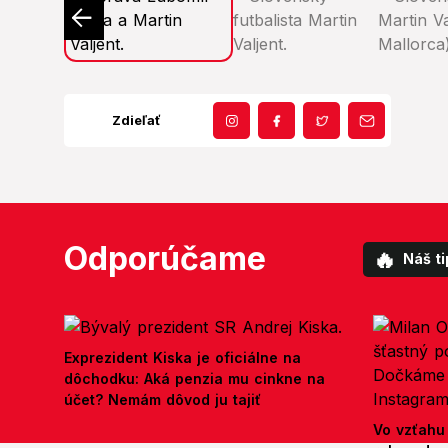
Zdieľať
Odporúčame
🔥
Náš ti
Exprezident Kiska je oficiálne na
dôchodku: Aká penzia mu cinkne na
účet? Nemám dôvod ju tajiť
Vo vzťahu