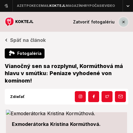
Zatvoriť fotogalériu
Späť na článok
🏞
Fotogaléria
Vianočný sen sa rozplynul, Kormúthová má
hlavu v smútku: Peniaze vyhodené von
komínom!
Zdieľať
Exmoderátorka Kristína Kormúthová.