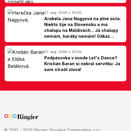
07. aug. 2026 o 20:00
Arabela Jana Nagyová na plné ústa:
Niekto žije na Slovensku a má
chalupu na Maldivách... Ja chalupy
nemám, baráky nemám! Odkaz
Slovákom
07. aug. 2026 o 20:00
Podpásovka v úvode Let's Dance?
Kristián Baran si nebral servítku: Ja
som stratil slová!
© 2010 - 2026 Ringier Slovakia Communities s.r.o.