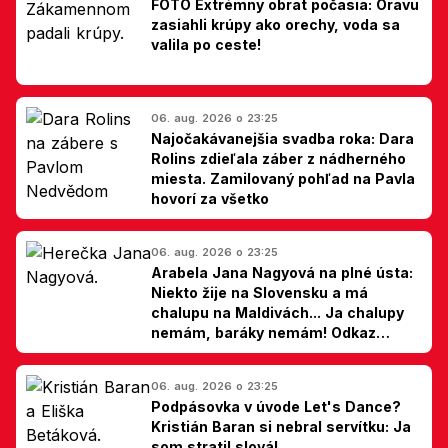
FOTO Extrémny obrat počasia: Oravu
zasiahli krúpy ako orechy, voda sa
valila po ceste!
06. aug. 2026 o 23:25
Najočakávanejšia svadba roka: Dara
Rolins zdieľala záber z nádherného
miesta. Zamilovaný pohľad na Pavla
hovorí za všetko
06. aug. 2026 o 23:25
Arabela Jana Nagyová na plné ústa:
Niekto žije na Slovensku a má
chalupu na Maldivách... Ja chalupy
nemám, baráky nemám! Odkaz
Slovákom
06. aug. 2026 o 23:25
Podpásovka v úvode Let's Dance?
Kristián Baran si nebral servítku: Ja
som stratil slová!