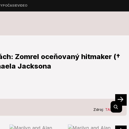
ách: Zomrel oceňovaný hitmaker (†
chaela Jacksona
Zdroj:
TASR/AP