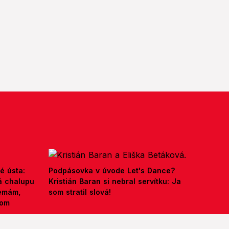
é ústa:
Podpásovka v úvode Let's Dance?
á chalupu
Kristián Baran si nebral servítku: Ja
nemám,
som stratil slová!
kom