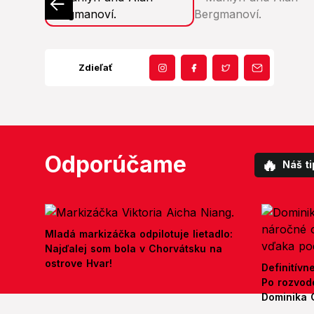
Zdieľať
Odporúčame
🔥
Náš ti
Mladá markizáčka odpilotuje lietadlo:
Najďalej som bola v Chorvátsku na
ostrove Hvar!
Definitívn
Po rozvod
Dominika 