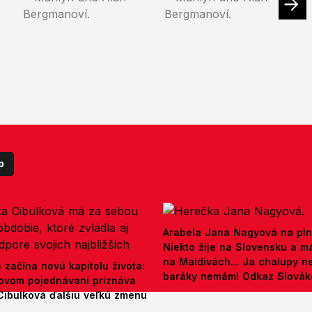
p
Arabela Jana Nagyová na pln
Niekto žije na Slovensku a m
na Maldivách... Ja chalupy 
e začína novú kapitolu života:
baráky nemám! Odkaz Slová
ovom pojednávaní priznáva
Cibulková ďalšiu veľkú zmenu