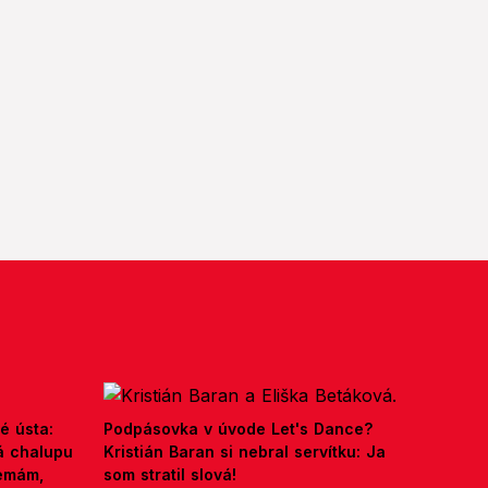
é ústa:
Podpásovka v úvode Let's Dance?
á chalupu
Kristián Baran si nebral servítku: Ja
nemám,
som stratil slová!