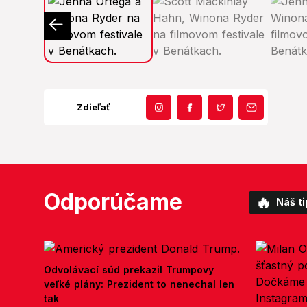
Zdieľať
Odporúčame
🔥
Náš ti
Odvolávací súd prekazil Trumpovy
veľké plány: Prezident to nenechal len
tak