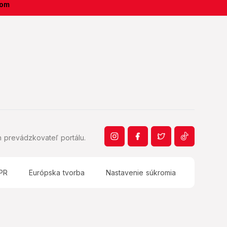
kom
 prevádzkovateľ portálu.
PR
Európska tvorba
Nastavenie súkromia