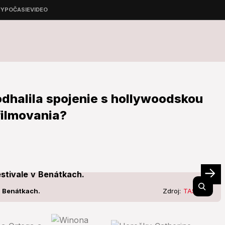
dhalila spojenie s hollywoodskou
filmovania?
v Benátkach.
Zdroj:
TASR/AP