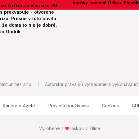
baráky nemám! Odkaz Slová
 so Zuzkou je viac ako 20
es prekvapuje - otvorene
rízu: Presne v túto chvíľu
 že doma to nie je dobré,
an Ondrík
mmunities s.r.o.
Autorské práva sú vyhradené a vykonáva ich
Kariéra v Azete
Pravidlá používania
Cookies
GD
Vyrobené s
láskou v Žiline