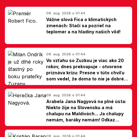
09. aug. 2026 o 01:44
Vážne slová Fica o klimatických
zmenách: Stačí sa pozrieť na
teplomer a na hladiny našich vôd!
09. aug. 2026 o 01:44
Vo vzťahu so Zuzkou je viac ako 20
rokov, dnes prekvapuje - otvorene
priznáva krízu: Presne v túto chvíľu
som vedel, že doma to nie je dobré,
hovorí Milan Ondrík
09. aug. 2026 o 01:44
Arabela Jana Nagyová na plné ústa:
Niekto žije na Slovensku a má
chalupu na Maldivách... Ja chalupy
nemám, baráky nemám! Odkaz
Slovákom
09. aug. 2026 o 01:44