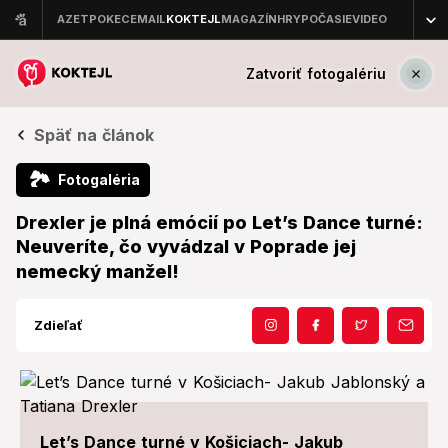
Zatvoriť fotogalériu
Späť na článok
🏞
Fotogaléria
Drexler je plná emócií po Let’s Dance turné:
Neuveríte, čo vyvádzal v Poprade jej
nemecký manžel!
Zdieľať
Let’s Dance turné v Košiciach- Jakub