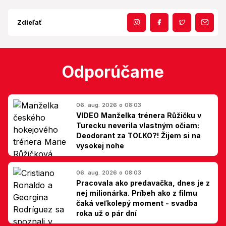
Zdieľať
Odporúčame
06. aug. 2026 o 08:03
VIDEO Manželka trénera Růžičku v
Turecku neverila vlastným očiam:
Deodorant za TOĽKO?! Žijem si na
vysokej nohe
06. aug. 2026 o 08:03
Pracovala ako predavačka, dnes je z
nej milionárka. Príbeh ako z filmu
čaká veľkolepý moment - svadba
roka už o pár dní