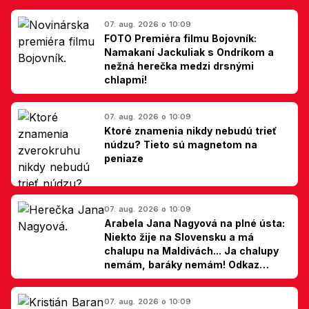
07. aug. 2026 o 10:09
FOTO Premiéra filmu Bojovník:
Namakaní Jackuliak s Ondríkom a
nežná herečka medzi drsnými
chlapmi!
07. aug. 2026 o 10:09
Ktoré znamenia nikdy nebudú trieť
núdzu? Tieto sú magnetom na
peniaze
07. aug. 2026 o 10:09
Arabela Jana Nagyová na plné ústa:
Niekto žije na Slovensku a má
chalupu na Maldivách... Ja chalupy
nemám, baráky nemám! Odkaz
Slovákom
07. aug. 2026 o 10:09