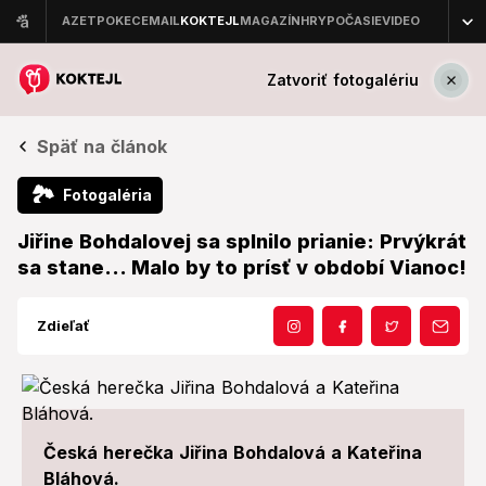
Zatvoriť fotogalériu
Späť na článok
🏞
Fotogaléria
Jiřine Bohdalovej sa splnilo prianie: Prvýkrát
sa stane... Malo by to prísť v období Vianoc!
Zdieľať
Česká herečka Jiřina Bohdalová a Kateřina
Bláhová.