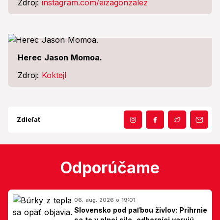
Zdroj:
instagram.com/eizagonzalez
Herec Jason Momoa.
Zdroj:
Koktejl
Zdieľať
Odporúčame
06. aug. 2026 o 19:01
Slovensko pod paľbou živlov: Prihrnie
sa to v plnej sile, odborníci varujú