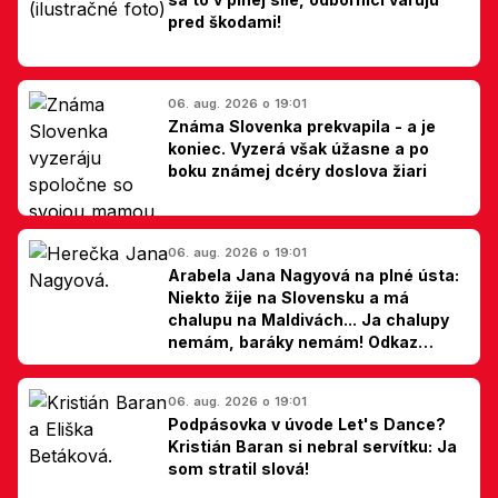
pred škodami!
06. aug. 2026 o 19:01
Známa Slovenka prekvapila - a je
koniec. Vyzerá však úžasne a po
boku známej dcéry doslova žiari
06. aug. 2026 o 19:01
Arabela Jana Nagyová na plné ústa:
Niekto žije na Slovensku a má
chalupu na Maldivách... Ja chalupy
nemám, baráky nemám! Odkaz
Slovákom
06. aug. 2026 o 19:01
Podpásovka v úvode Let's Dance?
Kristián Baran si nebral servítku: Ja
som stratil slová!