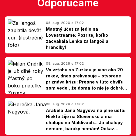
Odporúčame
08. aug. 2026 o 17:02
Mastný účet za jedlo na
Lovestreame: Pozrite, koľko
zacvakala Lenka za langoš a
hranolky!
08. aug. 2026 o 17:02
Vo vzťahu so Zuzkou je viac ako 20
rokov, dnes prekvapuje - otvorene
priznáva krízu: Presne v túto chvíľu
som vedel, že doma to nie je dobré,
hovorí Milan Ondrík
08. aug. 2026 o 17:02
Arabela Jana Nagyová na plné ústa:
Niekto žije na Slovensku a má
chalupu na Maldivách... Ja chalupy
nemám, baráky nemám! Odkaz
Slovákom