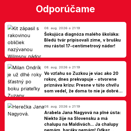
Odporúčame
08. aug. 2026 o 21:19
Šokujúca diagnóza malého školáka:
Bledú tvár pripisovali zime, v brušku
mu rástol 17-centimetrový nádor!
08. aug. 2026 o 21:19
Vo vzťahu so Zuzkou je viac ako 20
rokov, dnes prekvapuje - otvorene
priznáva krízu: Presne v túto chvíľu
som vedel, že doma to nie je dobré,
hovorí Milan Ondrík
08. aug. 2026 o 21:19
Arabela Jana Nagyová na plné ústa:
Niekto žije na Slovensku a má
chalupu na Maldivách... Ja chalupy
nemám, baráky nemám! Odkaz