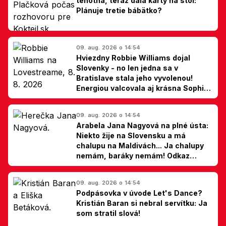
tehotná, teraz dala karty na stôl:
Plánuje tretie bábätko?
09. aug. 2026 o 14:54
Hviezdny Robbie Williams dojal
Slovenky - no len jedna sa v
Bratislave stala jeho vyvolenou!
Energiou valcovala aj krásna Sophie
Ellis-Bextor (foto)
09. aug. 2026 o 14:54
Arabela Jana Nagyová na plné ústa:
Niekto žije na Slovensku a má
chalupu na Maldivách... Ja chalupy
nemám, baráky nemám! Odkaz
Slovákom
09. aug. 2026 o 14:54
Podpásovka v úvode Let's Dance?
Kristián Baran si nebral servítku: Ja
som stratil slová!