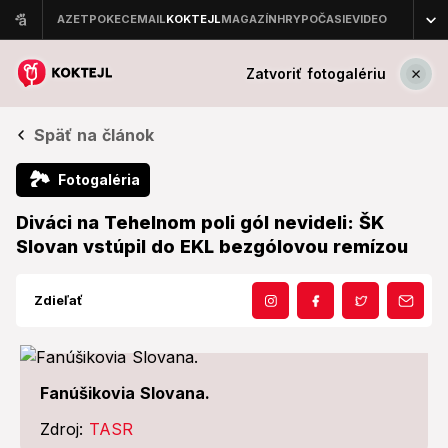
Zatvoriť fotogalériu
Späť na článok
🏞
Fotogaléria
Diváci na Tehelnom poli gól nevideli: ŠK
Slovan vstúpil do EKL bezgólovou remízou
Zdieľať
Fanúšikovia Slovana.
Zdroj:
TASR