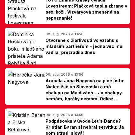
Lovestream: Plačková tasila zbrane v
sexi koži, Vizváryová zmenená na
nepoznanie!
09. aug. 2026 o 13:56
Otvorene o žiarlivosti vo vzťahu s
mladším partnerom - jedna vec mu
vadila, prezradila dnes
09. aug. 2026 o 13:56
Arabela Jana Nagyová na plné ústa:
Niekto žije na Slovensku a má
chalupu na Maldivách... Ja chalupy
nemám, baráky nemám! Odkaz
Slovákom
09. aug. 2026 o 13:56
Podpásovka v úvode Let's Dance?
Kristián Baran si nebral servítku: Ja
som stratil slová!