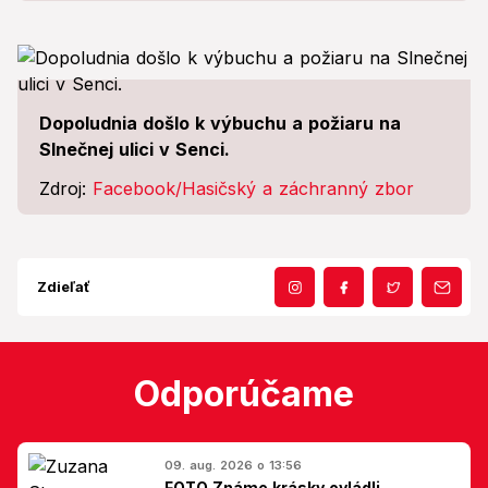
Dopoludnia došlo k výbuchu a požiaru na
Slnečnej ulici v Senci.
Zdroj:
Facebook/Hasičský a záchranný zbor
Zdieľať
Odporúčame
09. aug. 2026 o 13:56
FOTO Známe krásky ovládli