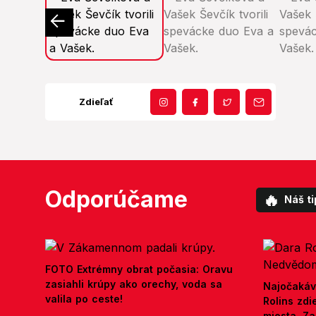
Zdieľať
Odporúčame
🔥
Náš ti
FOTO Extrémny obrat počasia: Oravu
zasiahli krúpy ako orechy, voda sa
Najočakáv
valila po ceste!
Rolins zd
miesta. Z