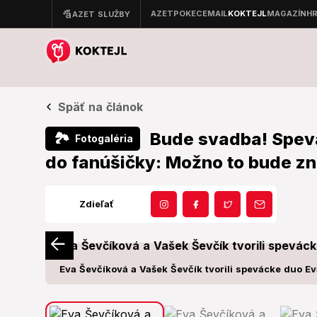
Späť na článok
Bude svadba! Spevá
🏞
Fotogaléria
do fanúšičky: Možno to bude znie
Zdieľať
Eva Ševčíková a Vašek Ševčík tvorili spevácke duo Ev