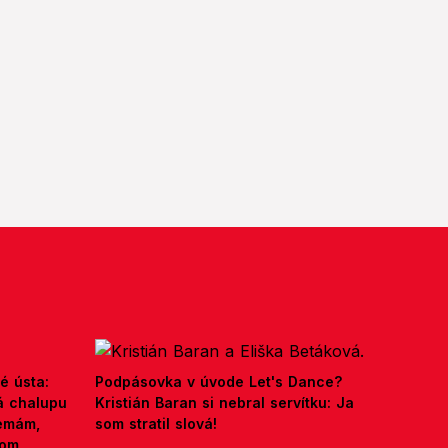
é ústa:
Podpásovka v úvode Let's Dance?
á chalupu
Kristián Baran si nebral servítku: Ja
nemám,
som stratil slová!
kom