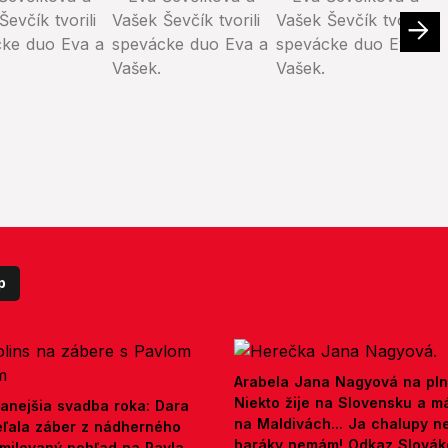
p
Arabela Jana Nagyová na pln
Niekto žije na Slovensku a m
anejšia svadba roka: Dara
na Maldivách... Ja chalupy 
ieľala záber z nádherného
baráky nemám! Odkaz Slová
amilovaný pohľad na Pavla