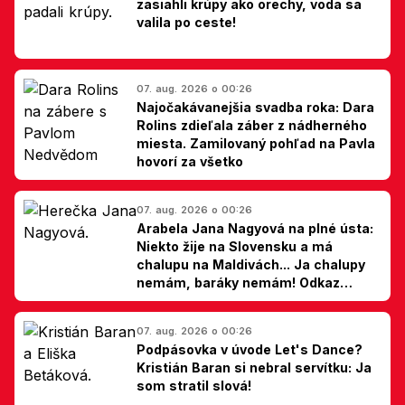
zasiahli krúpy ako orechy, voda sa
valila po ceste!
07. aug. 2026 o 00:26
Najočakávanejšia svadba roka: Dara
Rolins zdieľala záber z nádherného
miesta. Zamilovaný pohľad na Pavla
hovorí za všetko
07. aug. 2026 o 00:26
Arabela Jana Nagyová na plné ústa:
Niekto žije na Slovensku a má
chalupu na Maldivách... Ja chalupy
nemám, baráky nemám! Odkaz
Slovákom
07. aug. 2026 o 00:26
Podpásovka v úvode Let's Dance?
Kristián Baran si nebral servítku: Ja
som stratil slová!