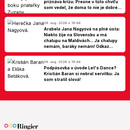
priznáva krízu: Presne v túto chvíľu
som vedel, že doma to nie je dobré,
hovorí Milan Ondrík
08. aug. 2026 o 19:46
Arabela Jana Nagyová na plné ústa:
Niekto žije na Slovensku a má
chalupu na Maldivách... Ja chalupy
nemám, baráky nemám! Odkaz
Slovákom
08. aug. 2026 o 19:46
Podpásovka v úvode Let's Dance?
Kristián Baran si nebral servítku: Ja
som stratil slová!