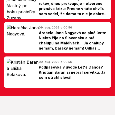
rokov, dnes prekvapuje - otvorene
priznáva krízu: Presne v túto chvíľu
som vedel, že doma to nie je dobré,
hovorí Milan Ondrík
09. aug. 2026 o 00:56
Arabela Jana Nagyová na plné ústa:
Niekto žije na Slovensku a má
chalupu na Maldivách... Ja chalupy
nemám, baráky nemám! Odkaz
Slovákom
09. aug. 2026 o 00:56
Podpásovka v úvode Let's Dance?
Kristián Baran si nebral servítku: Ja
som stratil slová!