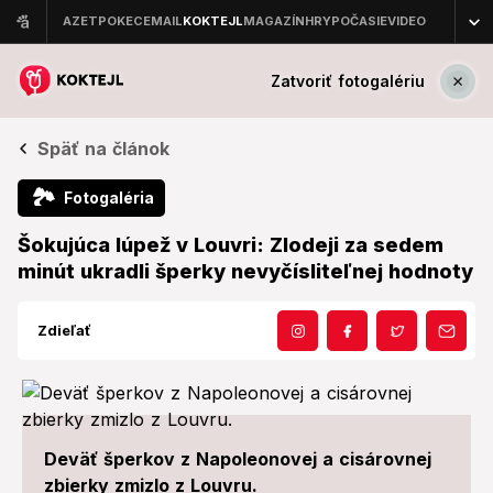
Zatvoriť fotogalériu
Späť na článok
🏞
Fotogaléria
Šokujúca lúpež v Louvri: Zlodeji za sedem
minút ukradli šperky nevyčísliteľnej hodnoty
Zdieľať
Deväť šperkov z Napoleonovej a cisárovnej
zbierky zmizlo z Louvru.