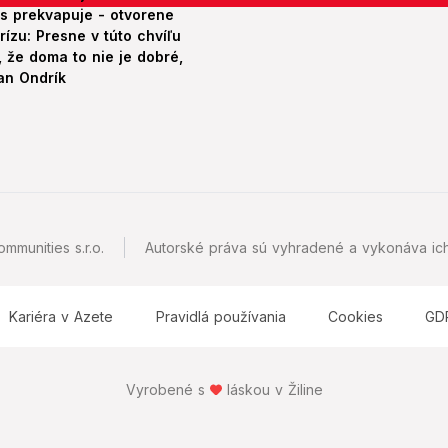
es prekvapuje - otvorene
rízu: Presne v túto chvíľu
 že doma to nie je dobré,
an Ondrík
mmunities s.r.o.
Autorské práva sú vyhradené a vykonáva ich
Kariéra v Azete
Pravidlá používania
Cookies
GD
Vyrobené s
láskou v Žiline