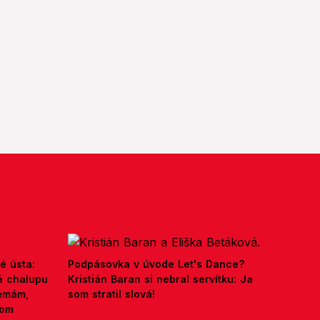
é ústa:
Podpásovka v úvode Let's Dance?
á chalupu
Kristián Baran si nebral servítku: Ja
nemám,
som stratil slová!
kom