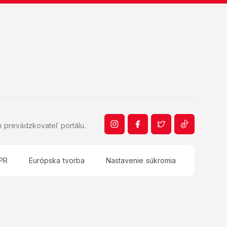
 prevádzkovateľ portálu.
PR
Európska tvorba
Nastavenie súkromia