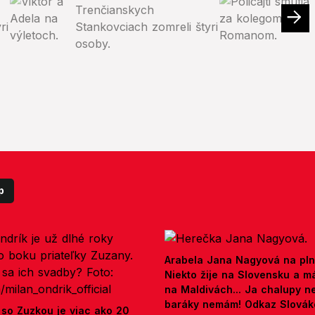
p
Arabela Jana Nagyová na pln
Niekto žije na Slovensku a m
na Maldivách... Ja chalupy 
baráky nemám! Odkaz Slová
 so Zuzkou je viac ako 20