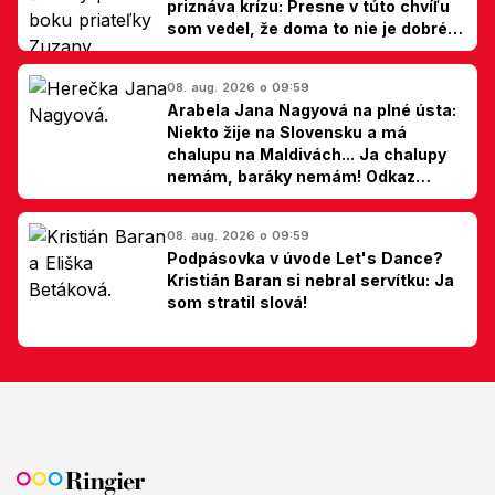
priznáva krízu: Presne v túto chvíľu
som vedel, že doma to nie je dobré,
hovorí Milan Ondrík
08. aug. 2026 o 09:59
Arabela Jana Nagyová na plné ústa:
Niekto žije na Slovensku a má
chalupu na Maldivách... Ja chalupy
nemám, baráky nemám! Odkaz
Slovákom
08. aug. 2026 o 09:59
Podpásovka v úvode Let's Dance?
Kristián Baran si nebral servítku: Ja
som stratil slová!