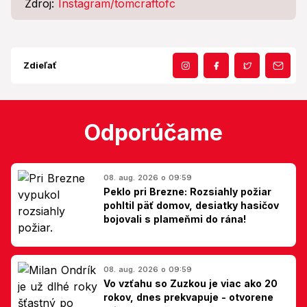
Zdroj:
Instagram/tomcraftofc
Zdieľať
Odporúčame
08. aug. 2026 o 09:59
Peklo pri Brezne: Rozsiahly požiar
pohltil päť domov, desiatky hasičov
bojovali s plameňmi do rána!
08. aug. 2026 o 09:59
Vo vzťahu so Zuzkou je viac ako 20
rokov, dnes prekvapuje - otvorene