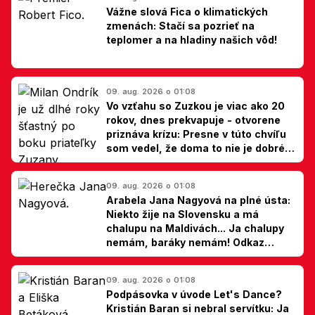
Vážne slová Fica o klimatických
zmenách: Stačí sa pozrieť na
teplomer a na hladiny našich vôd!
09. aug. 2026 o 01:08
Vo vzťahu so Zuzkou je viac ako 20
rokov, dnes prekvapuje - otvorene
priznáva krízu: Presne v túto chvíľu
som vedel, že doma to nie je dobré,
hovorí Milan Ondrík
09. aug. 2026 o 01:08
Arabela Jana Nagyová na plné ústa:
Niekto žije na Slovensku a má
chalupu na Maldivách... Ja chalupy
nemám, baráky nemám! Odkaz
Slovákom
09. aug. 2026 o 01:08
Podpásovka v úvode Let's Dance?
Kristián Baran si nebral servítku: Ja