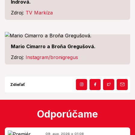
Indrová.
Zdroj:
TV Markíza
Mario Cimarro a Broňa Gregušová.
Zdroj:
Instagram/bronigregus
Zdieľať
Odporúčame
09. aug. 2026 o 01:08