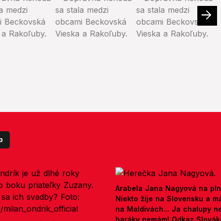
p
Arabela Jana Nagyová na pln
Niekto žije na Slovensku a m
na Maldivách... Ja chalupy 
baráky nemám! Odkaz Slová