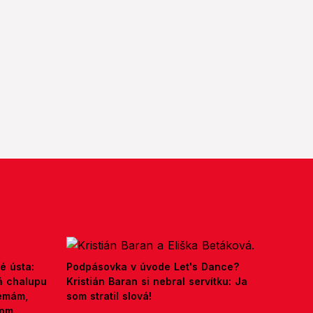
é ústa:
Podpásovka v úvode Let's Dance?
á chalupu
Kristián Baran si nebral servítku: Ja
nemám,
som stratil slová!
kom