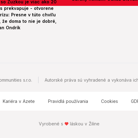
 so Zuzkou je viac ako 20
es prekvapuje - otvorene
rízu: Presne v túto chvíľu
 že doma to nie je dobré,
an Ondrík
mmunities s.r.o.
Autorské práva sú vyhradené a vykonáva ich
Kariéra v Azete
Pravidlá používania
Cookies
GD
Vyrobené s
láskou v Žiline