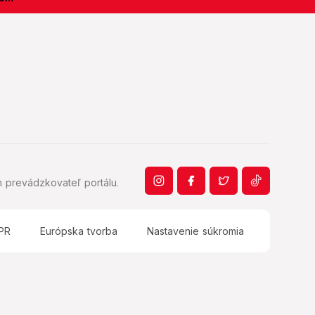
 prevádzkovateľ portálu.
PR
Európska tvorba
Nastavenie súkromia