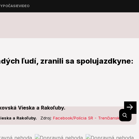
ých ľudí, zranili sa spolujazdkyne:
ieska a Rakoľuby.
Zdroj:
Facebook/Polícia SR - Trenčiansky kraj