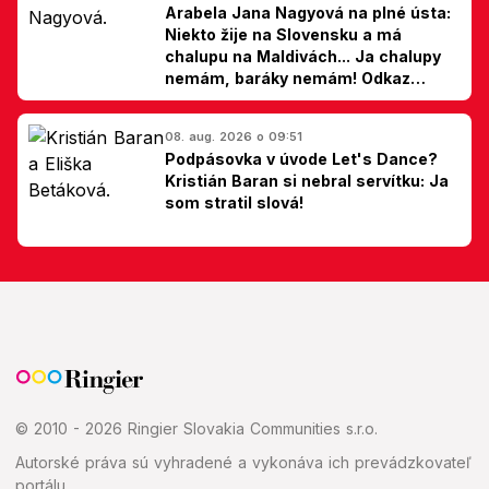
Arabela Jana Nagyová na plné ústa:
Niekto žije na Slovensku a má
chalupu na Maldivách... Ja chalupy
nemám, baráky nemám! Odkaz
Slovákom
08. aug. 2026 o 09:51
Podpásovka v úvode Let's Dance?
Kristián Baran si nebral servítku: Ja
som stratil slová!
© 2010 - 2026 Ringier Slovakia Communities s.r.o.
Autorské práva sú vyhradené a vykonáva ich prevádzkovateľ
portálu.