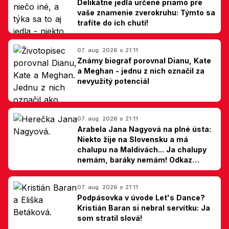
Delikátne jedlá určené priamo pre
vaše znamenie zverokruhu: Týmto sa
trafíte do ich chutí!
07. aug. 2026 o 21:11
Známy biograf porovnal Dianu, Kate
a Meghan - jednu z nich označil za
nevyužitý potenciál
07. aug. 2026 o 21:11
Arabela Jana Nagyová na plné ústa:
Niekto žije na Slovensku a má
chalupu na Maldivách... Ja chalupy
nemám, baráky nemám! Odkaz
Slovákom
07. aug. 2026 o 21:11
Podpásovka v úvode Let's Dance?
Kristián Baran si nebral servítku: Ja
som stratil slová!