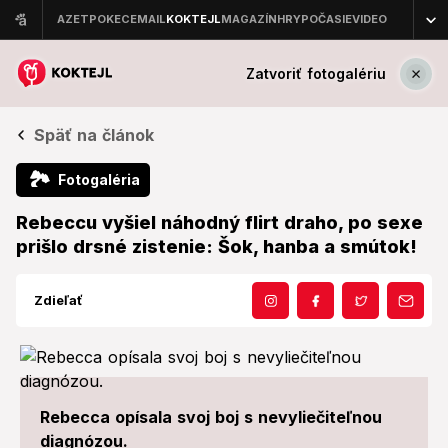
Zatvoriť fotogalériu
Späť na článok
🏞
Fotogaléria
Rebeccu vyšiel náhodný flirt draho, po sexe
prišlo drsné zistenie: Šok, hanba a smútok!
Zdieľať
Rebecca opísala svoj boj s nevyliečiteľnou
diagnózou.