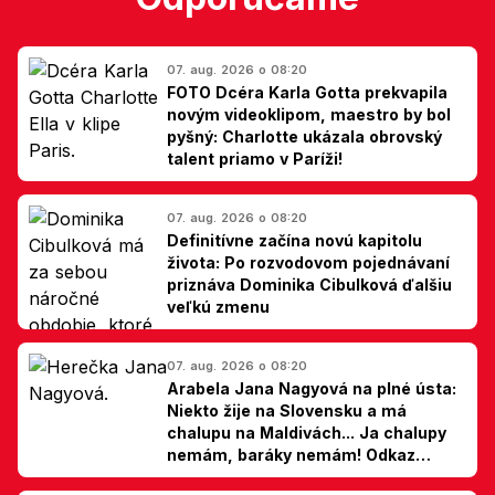
07. aug. 2026 o 08:20
FOTO Dcéra Karla Gotta prekvapila
novým videoklipom, maestro by bol
pyšný: Charlotte ukázala obrovský
talent priamo v Paríži!
07. aug. 2026 o 08:20
Definitívne začína novú kapitolu
života: Po rozvodovom pojednávaní
priznáva Dominika Cibulková ďalšiu
veľkú zmenu
07. aug. 2026 o 08:20
Arabela Jana Nagyová na plné ústa:
Niekto žije na Slovensku a má
chalupu na Maldivách... Ja chalupy
nemám, baráky nemám! Odkaz
Slovákom