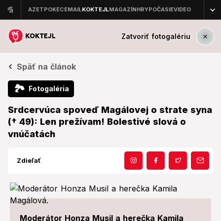
Zatvoriť fotogalériu
Späť na článok
🏞
Fotogaléria
Srdcervúca spoveď Magálovej o strate syna
(† 49): Len prežívam! Bolestivé slová o
vnúčatách
Zdieľať
Moderátor Honza Musil a herečka Kamila