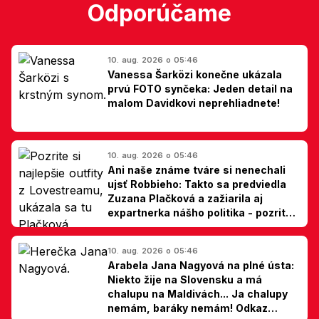
Odporúčame
10. aug. 2026 o 05:46
Vanessa Šarközi konečne ukázala
prvú FOTO synčeka: Jeden detail na
malom Davidkovi neprehliadnete!
10. aug. 2026 o 05:46
Ani naše známe tváre si nenechali
ujsť Robbieho: Takto sa predviedla
Zuzana Plačková a zažiarila aj
expartnerka nášho politika - pozrite
si TOP outfity z Lovestreamu
10. aug. 2026 o 05:46
Arabela Jana Nagyová na plné ústa:
Niekto žije na Slovensku a má
chalupu na Maldivách... Ja chalupy
nemám, baráky nemám! Odkaz