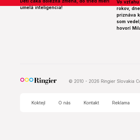
Deti čaká dôležitá zmena, do tried mieri
Vo vzťahu
umelá inteligencia!
rokov, dn
priznáva k
som vedel,
hovorí Mil
© 2010 - 2026 Ringier Slovakia Co
Koktejl
O nás
Kontakt
Reklama