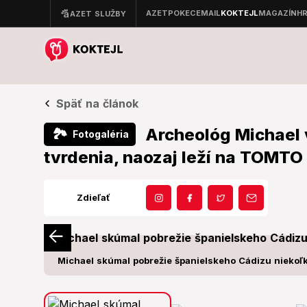
Späť na článok
Archeológ Michael v
🏞
Fotogaléria
tvrdenia, naozaj leží na TOMTO
Zdieľať
Michael skúmal pobrežie španielskeho Cádizu niekoľk