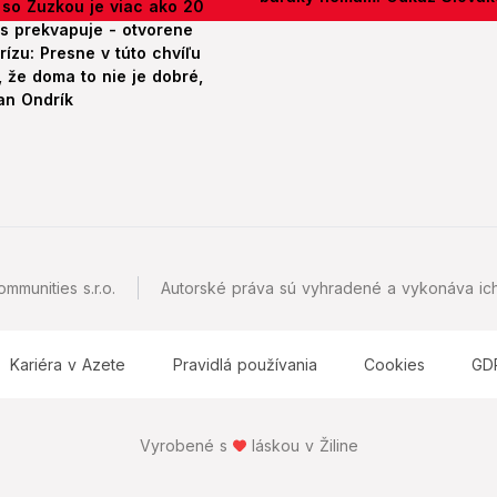
 so Zuzkou je viac ako 20
es prekvapuje - otvorene
rízu: Presne v túto chvíľu
 že doma to nie je dobré,
an Ondrík
mmunities s.r.o.
Autorské práva sú vyhradené a vykonáva ich
Kariéra v Azete
Pravidlá používania
Cookies
GD
Vyrobené s
láskou v Žiline