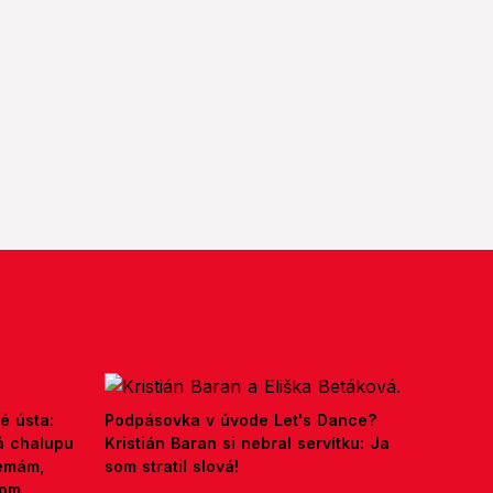
é ústa:
Podpásovka v úvode Let's Dance?
á chalupu
Kristián Baran si nebral servítku: Ja
nemám,
som stratil slová!
kom