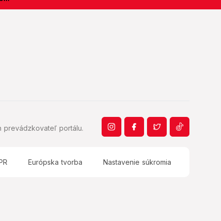
 prevádzkovateľ portálu.
PR
Európska tvorba
Nastavenie súkromia