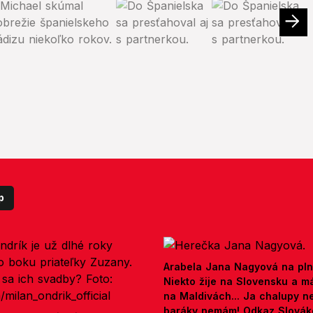
p
Arabela Jana Nagyová na pln
Niekto žije na Slovensku a m
na Maldivách... Ja chalupy 
baráky nemám! Odkaz Slová