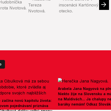
p
Arabela Jana Nagyová na pln
Niekto žije na Slovensku a m
na Maldivách... Ja chalupy 
e začína novú kapitolu života:
baráky nemám! Odkaz Slová
ovom pojednávaní priznáva
Cibulková ďalšiu veľkú zmenu