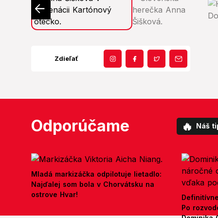
Zdieľať
Odporúčame
🔥
Náš ti
Mladá markizáčka odpilotuje lietadlo:
Najďalej som bola v Chorvátsku na
ostrove Hvar!
Definitívn
Po rozvod
Dominika 