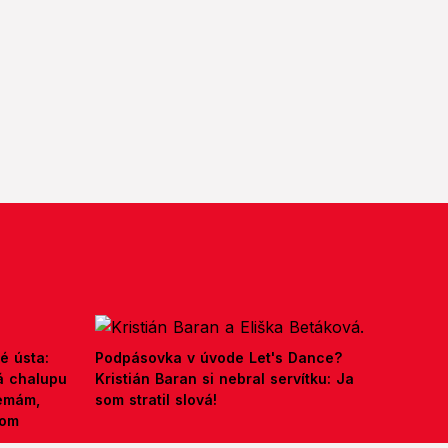
é ústa:
Podpásovka v úvode Let's Dance?
á chalupu
Kristián Baran si nebral servítku: Ja
nemám,
som stratil slová!
kom