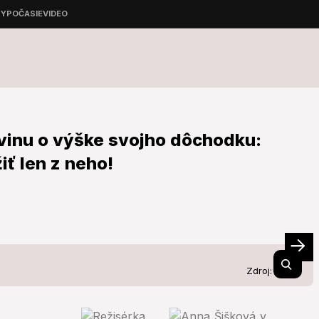
vinu o výške svojho dôchodku:
iť len z neho!
Zdroj:
TASR