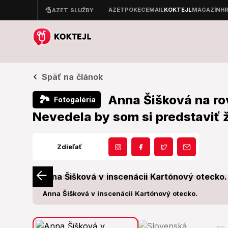
Späť na článok
Anna Šišková na ro
🏞
Fotogaléria
Nevedela by som si predstaviť ž
Zdieľať
Anna Šišková v inscenácii Kartónový otecko.