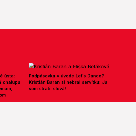
é ústa:
Podpásovka v úvode Let's Dance?
á chalupu
Kristián Baran si nebral servítku: Ja
nemám,
som stratil slová!
kom