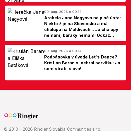
hovorí Milan Ondrík
09. aug. 2026 o 00:14
Arabela Jana Nagyová na plné ústa:
Niekto žije na Slovensku a má
chalupu na Maldivách... Ja chalupy
nemám, baráky nemám! Odkaz
Slovákom
09. aug. 2026 o 00:14
Podpásovka v úvode Let's Dance?
Kristián Baran si nebral servítku: Ja
som stratil slová!
© 2010 - 2026 Ringier Slovakia Communities s.r.o.