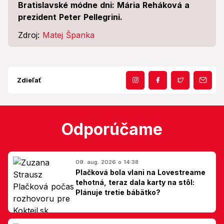
Bratislavské módne dni: Mária Reháková a
prezident Peter Pellegrini.
Zdroj:
Matej Španka
Zdieľať
Odporúčame
09. aug. 2026 o 14:38
Plačková bola vlani na Lovestreame
tehotná, teraz dala karty na stôl:
Plánuje tretie bábätko?