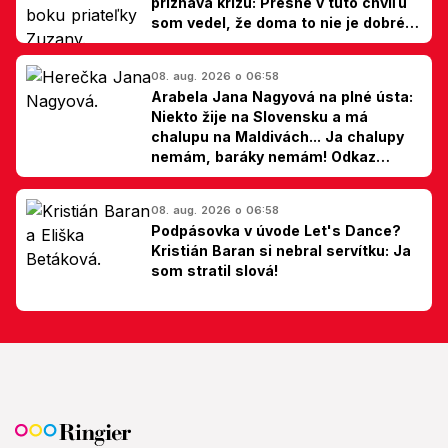
priznáva krízu: Presne v túto chvíľu
som vedel, že doma to nie je dobré,
hovorí Milan Ondrík
08. aug. 2026 o 06:58
Arabela Jana Nagyová na plné ústa:
Niekto žije na Slovensku a má
chalupu na Maldivách... Ja chalupy
nemám, baráky nemám! Odkaz
Slovákom
08. aug. 2026 o 06:58
Podpásovka v úvode Let's Dance?
Kristián Baran si nebral servítku: Ja
som stratil slová!