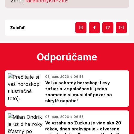
Zdroj:
facebook/KRPZKE
Zdieľať
Odporúčame
08. aug. 2026 o 06:58
Veľký sobotný horoskop: Levy
zažiaria v spoločnosti, jedno
znamenie si musí dať pozor na
skryté napätie!
08. aug. 2026 o 06:58
Vo vzťahu so Zuzkou je viac ako 20
rokov, dnes prekvapuje - otvorene