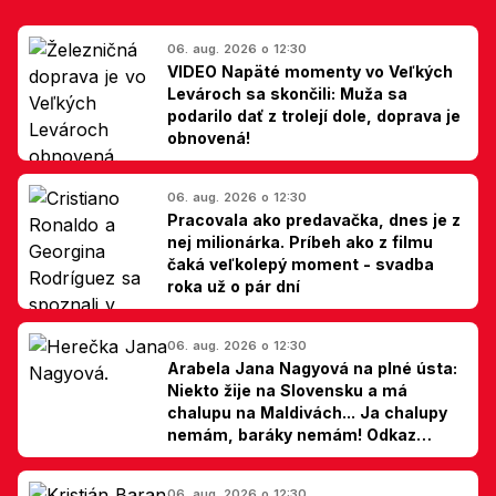
06. aug. 2026 o 12:30
VIDEO Napäté momenty vo Veľkých
Levároch sa skončili: Muža sa
podarilo dať z trolejí dole, doprava je
obnovená!
06. aug. 2026 o 12:30
Pracovala ako predavačka, dnes je z
nej milionárka. Príbeh ako z filmu
čaká veľkolepý moment - svadba
roka už o pár dní
06. aug. 2026 o 12:30
Arabela Jana Nagyová na plné ústa:
Niekto žije na Slovensku a má
chalupu na Maldivách... Ja chalupy
nemám, baráky nemám! Odkaz
Slovákom
06. aug. 2026 o 12:30