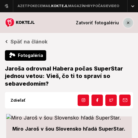
Zatvoriť fotogalériu
Späť na článok
🏞
Fotogaléria
Jaroša odrovnal Habera počas SuperStar
jednou vetou: Vieš, čo ti to spraví so
sebavedomím?
Zdieľať
Miro Jaroš v šou Slovensko hľadá SuperStar.