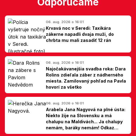
Odporúčame
06. aug. 2026 o 16:01
Krvavá noc v Seredi: Taxikára
zákerne napadli dvaja muži, do
chrbta mu mali zasadiť 12 rán
06. aug. 2026 o 16:01
Najočakávanejšia svadba roka: Dara
Rolins zdieľala záber z nádherného
miesta. Zamilovaný pohľad na Pavla
hovorí za všetko
06. aug. 2026 o 16:01
Arabela Jana Nagyová na plné ústa:
Niekto žije na Slovensku a má
chalupu na Maldivách... Ja chalupy
nemám, baráky nemám! Odkaz
Slovákom