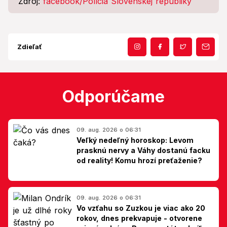
Zdroj:
facebook/Polícia Slovenskej republiky
Zdieľať
Odporúčame
09. aug. 2026 o 06:31
Veľký nedeľný horoskop: Levom
prasknú nervy a Váhy dostanú facku
od reality! Komu hrozí preťaženie?
09. aug. 2026 o 06:31
Vo vzťahu so Zuzkou je viac ako 20
rokov, dnes prekvapuje - otvorene