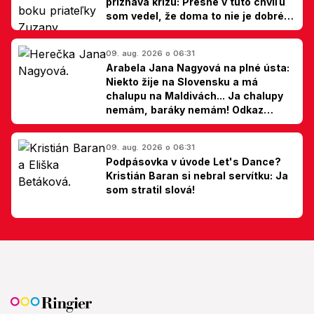
priznáva krízu: Presne v túto chvíľu
som vedel, že doma to nie je dobré,
hovorí Milan Ondrík
09. aug. 2026 o 06:31
Arabela Jana Nagyová na plné ústa:
Niekto žije na Slovensku a má
chalupu na Maldivách... Ja chalupy
nemám, baráky nemám! Odkaz
Slovákom
09. aug. 2026 o 06:31
Podpásovka v úvode Let's Dance?
Kristián Baran si nebral servítku: Ja
som stratil slová!