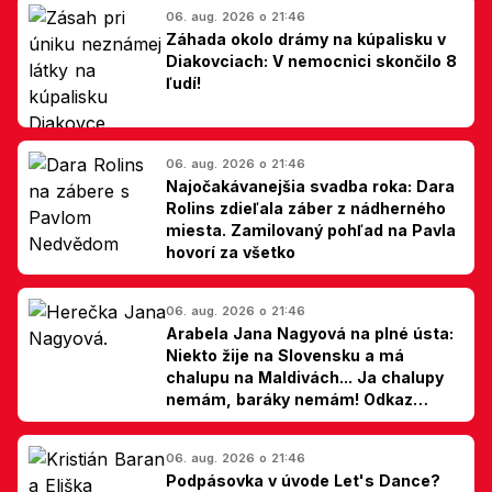
06. aug. 2026 o 21:46
Záhada okolo drámy na kúpalisku v
Diakovciach: V nemocnici skončilo 8
ľudí!
06. aug. 2026 o 21:46
Najočakávanejšia svadba roka: Dara
Rolins zdieľala záber z nádherného
miesta. Zamilovaný pohľad na Pavla
hovorí za všetko
06. aug. 2026 o 21:46
Arabela Jana Nagyová na plné ústa:
Niekto žije na Slovensku a má
chalupu na Maldivách... Ja chalupy
nemám, baráky nemám! Odkaz
Slovákom
06. aug. 2026 o 21:46
Podpásovka v úvode Let's Dance?