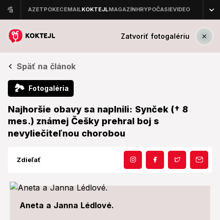
Zatvoriť fotogalériu
Späť na článok
🏞
Fotogaléria
Najhoršie obavy sa naplnili: Synček († 8
mes.) známej Češky prehral boj s
nevyliečiteľnou chorobou
Zdieľať
Aneta a Janna Lédlové.