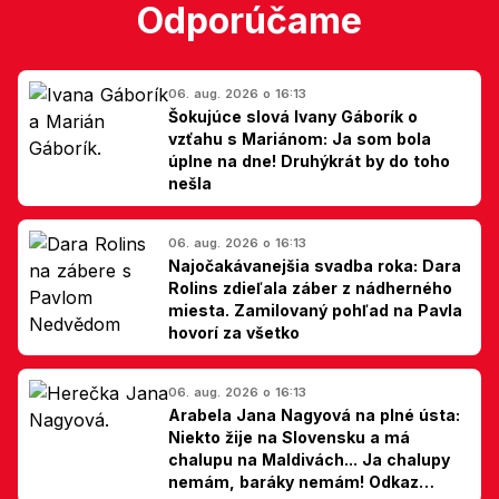
Odporúčame
06. aug. 2026 o 16:13
Šokujúce slová Ivany Gáborík o
vzťahu s Mariánom: Ja som bola
úplne na dne! Druhýkrát by do toho
nešla
06. aug. 2026 o 16:13
Najočakávanejšia svadba roka: Dara
Rolins zdieľala záber z nádherného
miesta. Zamilovaný pohľad na Pavla
hovorí za všetko
06. aug. 2026 o 16:13
Arabela Jana Nagyová na plné ústa:
Niekto žije na Slovensku a má
chalupu na Maldivách... Ja chalupy
nemám, baráky nemám! Odkaz