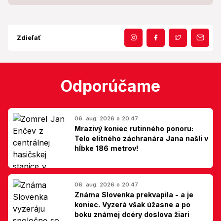
Zdieľať
Odporúčame
06. aug. 2026 o 20:47
Mrazivý koniec rutinného ponoru:
Telo elitného záchranára Jana našli v
hĺbke 186 metrov!
06. aug. 2026 o 20:47
Známa Slovenka prekvapila - a je
koniec. Vyzerá však úžasne a po
boku známej dcéry doslova žiari