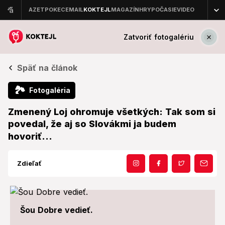
Zatvoriť fotogalériu
Späť na článok
🏞
Fotogaléria
Zmenený Loj ohromuje všetkých: Tak som si
povedal, že aj so Slovákmi ja budem
hovoriť...
Zdieľať
Šou Dobre vedieť.