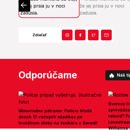
Zdieľať
Odporúčame
🔥
Náš ti
Svetovú h
sprevádza 
Mimoriadne pátranie: Polícia hľadá
rekord? Po
dvoch 17-ročných mladíkov po
Lovestrea
brutálnom útoku na taxikára v Seredi!
Williamsa 