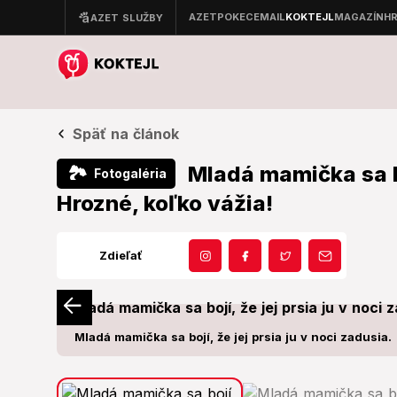
Späť na článok
Mladá mamička sa boj
🏞
Fotogaléria
Hrozné, koľko vážia!
Zdieľať
Mladá mamička sa bojí, že jej prsia ju v noci zadusia.