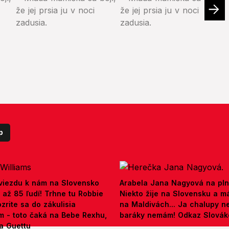
p
viezdu k nám na Slovensko
Arabela Jana Nagyová na pln
až 85 ľudí! Trhne tu Robbie
Niekto žije na Slovensku a m
zrite sa do zákulisia
na Maldivách... Ja chalupy 
m - toto čaká na Bebe Rexhu,
baráky nemám! Odkaz Slová
a Guettu