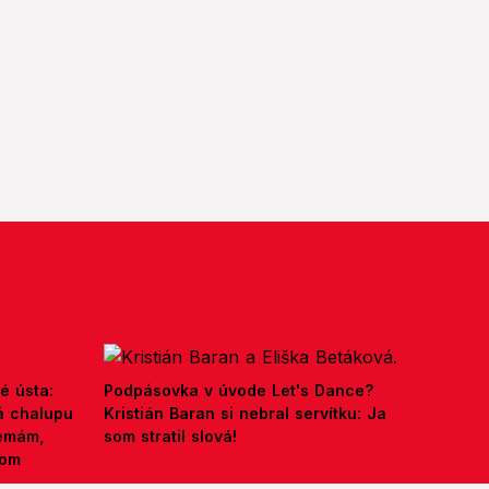
é ústa:
Podpásovka v úvode Let's Dance?
á chalupu
Kristián Baran si nebral servítku: Ja
nemám,
som stratil slová!
kom