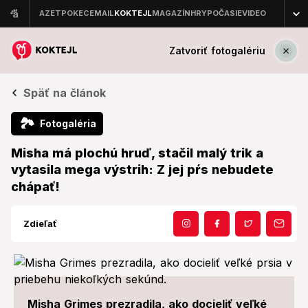
Zatvoriť fotogalériu
Späť na článok
🏞
Fotogaléria
Misha má plochú hruď, stačil malý trik a
vytasila mega výstrih: Z jej pŕs nebudete
chápať!
Zdieľať
Misha Grimes prezradila, ako docieliť veľké