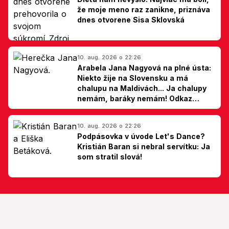
že moje meno raz zanikne, priznáva
dnes otvorene Sisa Sklovská
10. aug. 2026 o 22:26
Arabela Jana Nagyová na plné ústa:
Niekto žije na Slovensku a má
chalupu na Maldivách... Ja chalupy
nemám, baráky nemám! Odkaz
Slovákom
10. aug. 2026 o 22:26
Podpásovka v úvode Let's Dance?
Kristián Baran si nebral servítku: Ja
som stratil slová!