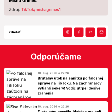
Misha Grimes.
Zdroj:
TikTok/mishagrimes1
Zdieľať
Odporúčame
10. aug. 2026 o 22:26
Brutálny útok na sanitku po falošnej
správe na TikToku: Na záchranárov
vytiahli sekery! Vodič utrpel desivé
zranenia
10. aug. 2026 o 22:26
Dieťa nám nevyšlo. Najviac ma bolí,