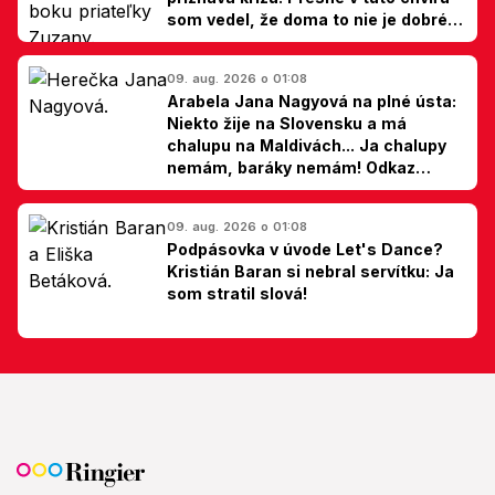
som vedel, že doma to nie je dobré,
hovorí Milan Ondrík
09. aug. 2026 o 01:08
Arabela Jana Nagyová na plné ústa:
Niekto žije na Slovensku a má
chalupu na Maldivách... Ja chalupy
nemám, baráky nemám! Odkaz
Slovákom
09. aug. 2026 o 01:08
Podpásovka v úvode Let's Dance?
Kristián Baran si nebral servítku: Ja
som stratil slová!