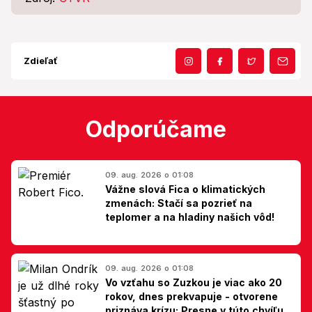
Zdieľať
Odporúčame
09. aug. 2026 o 01:08
Vážne slová Fica o klimatických
zmenách: Stačí sa pozrieť na
teplomer a na hladiny našich vôd!
09. aug. 2026 o 01:08
Vo vzťahu so Zuzkou je viac ako 20
rokov, dnes prekvapuje - otvorene
priznáva krízu: Presne v túto chvíľu