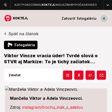
Zatvoriť fotogalériu
Späť na článok
🏞
Fotogaléria
Viktor Vincze vracia úder! Tvrdé slová o
STVR aj Markíze: To je tichý začiatok...
Zdieľať
Manželia Viktor a Adela Vinczeovci.
Zdroj:
instagram/trochu_inak_s_adelou